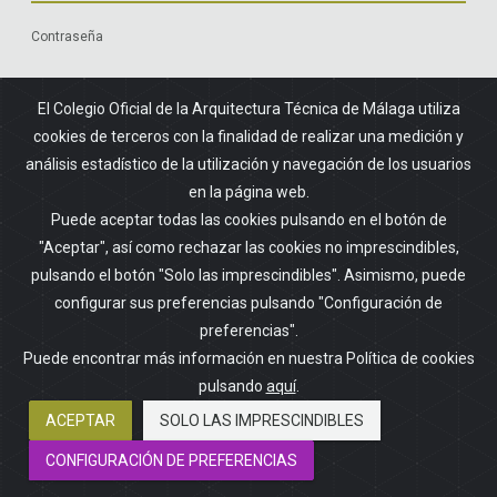
Contraseña
Olvidó su contraseña?
El Colegio Oficial de la Arquitectura Técnica de Málaga utiliza
cookies de terceros con la finalidad de realizar una medición y
análisis estadístico de la utilización y navegación de los usuarios
en la página web.
Acceso mediante certificado digital
Puede aceptar todas las cookies pulsando en el botón de
"Aceptar", así como rechazar las cookies no imprescindibles,
CERTIFICADO DIGITAL FNMT
pulsando el botón "Solo las imprescindibles". Asimismo, puede
configurar sus preferencias pulsando "Configuración de
preferencias".
Puede encontrar más información en nuestra Política de cookies
Secretaría
pulsando
aquí
.
SOLICITAR ALTA
ACEPTAR
SOLO LAS IMPRESCINDIBLES
CONFIGURACIÓN DE PREFERENCIAS