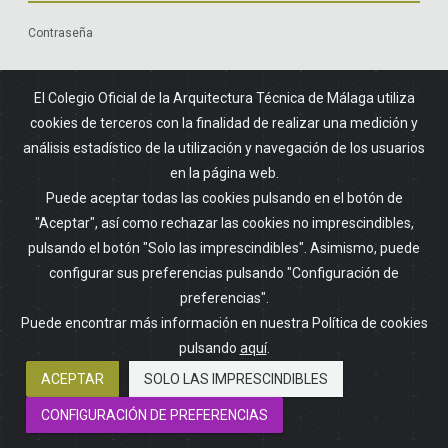
Contraseña
Olvidó su contraseña?
El Colegio Oficial de la Arquitectura Técnica de Málaga utiliza
cookies de terceros con la finalidad de realizar una medición y
análisis estadístico de la utilización y navegación de los usuarios
en la página web.
Acceso mediante certificado digital
Puede aceptar todas las cookies pulsando en el botón de
"Aceptar", así como rechazar las cookies no imprescindibles,
CERTIFICADO DIGITAL FNMT
pulsando el botón "Solo las imprescindibles". Asimismo, puede
configurar sus preferencias pulsando "Configuración de
preferencias".
Puede encontrar más información en nuestra Política de cookies
Secretaría
pulsando
aquí
.
SOLICITAR ALTA
ACEPTAR
SOLO LAS IMPRESCINDIBLES
CONFIGURACIÓN DE PREFERENCIAS