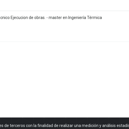
ico Ejecucion de obras. - master en Ingeniería Térmica
es de terceros con la finalidad de realizar una medición y análisis estadí
Finalizado el periodo de inscripción