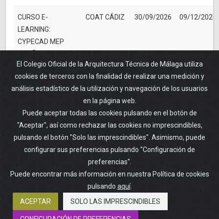
CURSO E-
COAT CÁDIZ
30/09/2026
09/12/2026
LEARNING:
CYPECAD MEP
DISEÑO Y
El Colegio Oficial de la Arquitectura Técnica de Málaga utiliza
CÁLCULO DE
cookies de terceros con la finalidad de realizar una medición y
INSTALACIONES
análisis estadístico de la utilización y navegación de los usuarios
PARA PROYECTOS
en la página web.
DE ADECUACIÓN
Puede aceptar todas las cookies pulsando en el botón de
DE LOCALES
"Aceptar", así como rechazar las cookies no imprescindibles,
pulsando el botón "Solo las imprescindibles". Asimismo, puede
configurar sus preferencias pulsando "Configuración de
1
2
preferencias".
Puede encontrar más información en nuestra Política de cookies
pulsando
aquí
.
ACEPTAR
SOLO LAS IMPRESCINDIBLES
CURSOS ANTERIORES
CONFIGURACIÓN DE PREFERENCIAS